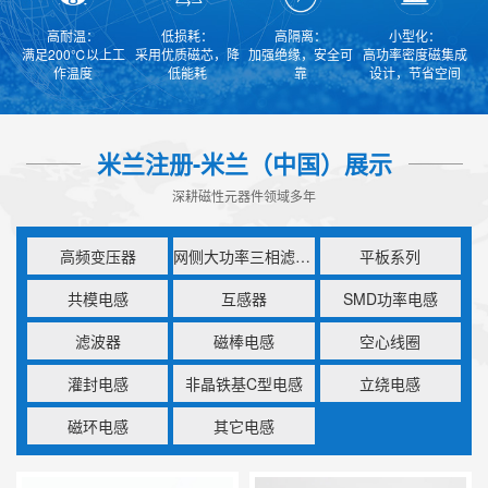
高耐温：
低损耗：
高隔离：
小型化：
满足200℃以上工
采用优质磁芯，降
加强绝缘，安全可
高功率密度磁集成
作温度
低能耗
靠
设计，节省空间
米兰注册-米兰（中国）展示
深耕磁性元器件领域多年
高频变压器
网侧大功率三相滤波电感
平板系列
共模电感
互感器
SMD功率电感
滤波器
磁棒电感
空心线圈
灌封电感
非晶铁基C型电感
立绕电感
磁环电感
其它电感